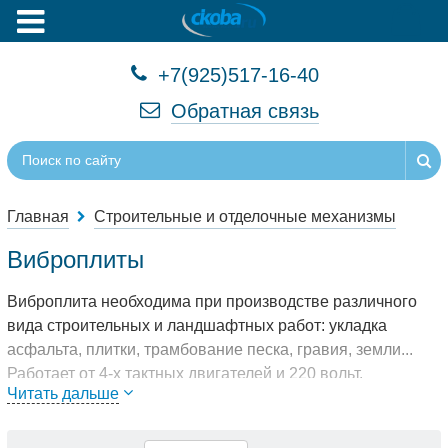
+7(925)517-16-40
Обратная связь
Главная
Строительные и отделочные механизмы
Виброплиты
Виброплита необходима при производстве различного
вида строительных и ландшафтных работ: укладка
асфальта, плитки, трамбование песка, гравия, земли...
Работает от 4-х тактных двигателей и 220 вольт.
Читать дальше
Отличаются весом, а значит глубиной уплотнения и
размером плиты - производительность.