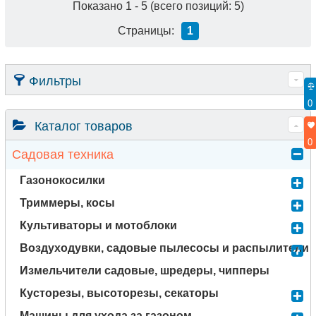
лучшую стоимость.
Показано
1
-
5
(всего позиций:
5
)
Для того чтобы купить Мотобуры, достаточно оформить
Страницы:
1
заявку на сайте или связаться с консультантом в режиме
on-line.
Фильтры
0
Каталог товаров
0
Садовая техника
Газонокосилки
Триммеры, косы
Культиваторы и мотоблоки
Воздуходувки, садовые пылесосы и распылители
Измельчители садовые, шредеры, чипперы
Кусторезы, высоторезы, секаторы
Машины для ухода за газоном