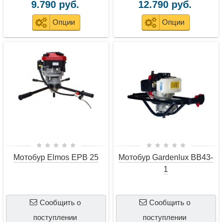
Мотобур 2-х тактный для двух операторов с
9.790 руб.
12.790 руб.
возможностью бурить до 2-х метров диаметром до 500
Опции
Опции
мм. предназначен также при установке столбов,
дорожных знаков, ограждений, фундаментов.
Ямобур на колесном ходу, может управляться одним
оператором. Этот механизм умеет: обрабатывать грунт
до третьей категории включительно, бурить грунт на
глубину до трех метров, поднимать на поверхность
выработанный грунт при помощи треноги с лебедкой.
Диаметр шнека – до 300 мм.
Применяются буры различных диаметров от 5 см. до 60
см. и удлинители 30, 40, 50, 100 см. Для уменьшения
ударных нагрузок о препятствия при бурении, для
Мотобур Gardenlux BB43-
Мотобур Elmos EPB 25
редуктора, применяется пружинный адаптер, он ставится
1
сразу после редуктора, перед буром или удлинителем.
Бензобур с гидравлическим приводом имеет более
широкие возможности. Основным отличием
Сообщить о
Сообщить о
гидравлического ямобура от механического является
поступлении
поступлении
высокая надежность простота в техобслуживании.