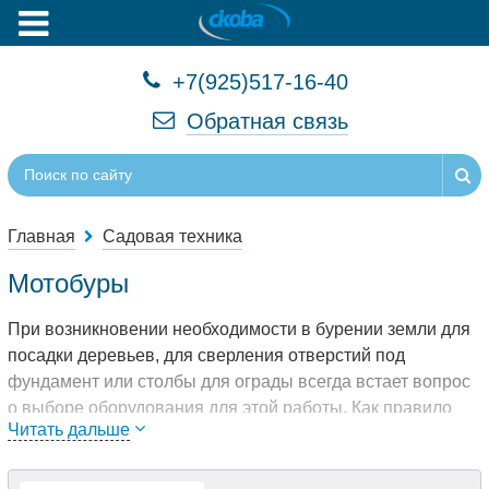
+7(925)517-16-40
Обратная связь
Главная
Садовая техника
Мотобуры
При возникновении необходимости в бурении земли для
посадки деревьев, для сверления отверстий под
фундамент или столбы для ограды всегда встает вопрос
о выборе оборудования для этой работы. Как правило
Читать дальше
это бензобуры, мотобуры, ямобуры и это одно и тоже
устройство. В зависимости от технических возможностей
они бывают 2-х тактные, 4-х тактные, т.е. по