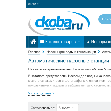
CKOBA.RU
Каталог товаров
Информа
Главная
Насосы для воды и канализации
Автом
Автоматические насосные станции
На сайте интернет-магазина ckoba.ru мы собрали бол
В каталоге представлены Насосы для воды и канализ
можете ознакомиться с фотографиями, описанием това
понравившиеся модели и выбрать лучшую стоимость.
Для того чтобы купить Автоматические насосные стан
Читать дальше
режиме on-line.
Сортировать по:
Выбрать