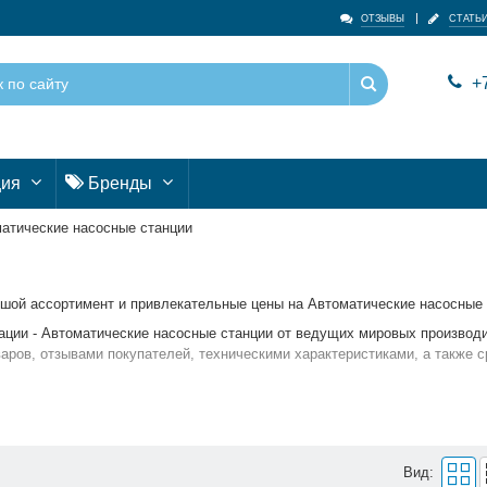
ОТЗЫВЫ
СТАТЬ
+7
ция
Бренды
атические насосные станции
ьшой ассортимент и привлекательные цены на Автоматические насосные 
ации - Автоматические насосные станции от ведущих мировых производ
ров, отзывами покупателей, техническими характеристиками, а также с
ции, достаточно оформить заявку на сайте или связаться с консультант
Вид: