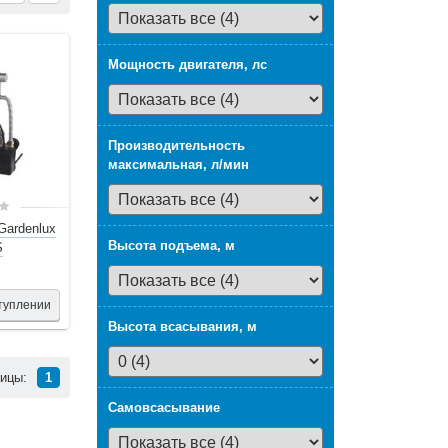
Мощность двигателя, лс
Производительность
максимальная, л/мин
Gardenlux
Высота подъема, м
S
туплении
Высота всасывания, м
ницы:
1
Самовсасывание