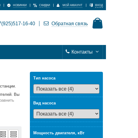
И
НОВИНКИ
СКИДКИ
МОЙ АККАУНТ
ВХОД
(925)517-16-40
Обратная связь
Контакты
Тип насоса
станции.
ителей. Вы
равнить
Вид насоса
ом в
Мощность двигателя, кВт