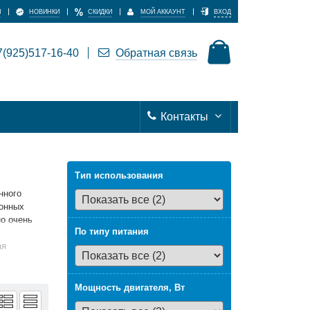
И
НОВИНКИ
СКИДКИ
МОЙ АККАУНТ
ВХОД
(925)517-16-40
Обратная связь
Контакты
Тип использования
нного
тонных
но очень
По типу питания
ая
Мощность двигателя, Вт
ей. Вы