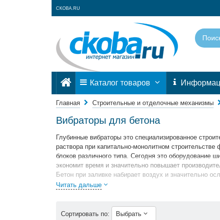
CKOBA.RU
Каталог товаров
Информа
Главная
Строительные и отделочные механизмы
Вибраторы для бетона
Глубинные вибраторы это специализированное строит
раствора при капитально-монолитном строительстве ф
блоков различного типа. Сегодня это оборудование ш
экономит время и значительно повышает производите
Бетон при заливке набирает воздух и значительно ос
высокочастотные вибрационные колебания выгоняет во
Читать дальше
монолитную конструкцию.
На сайте интернет-магазина ckoba.ru мы собрали бол
Сортировать по:
Выбрать
В каталоге представлены Строительные и отделочные