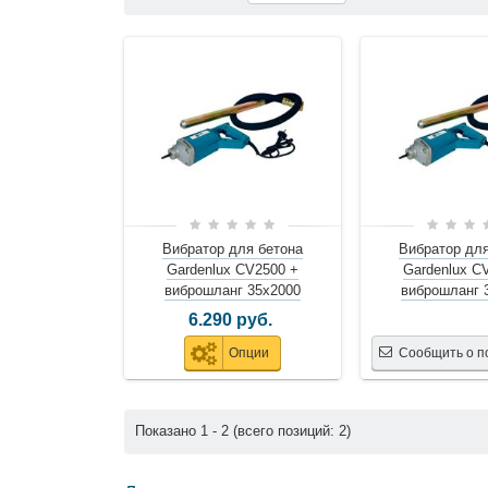
можете ознакомиться с фотографиями, описанием това
понравившиеся модели и выбрать лучшую стоимость.
Для того чтобы купить Вибраторы для бетона, достато
Вибратор для бетона
Вибратор для
Gardenlux CV2500 +
Gardenlux C
виброшланг 35х2000
виброшланг 
6.290 руб.
Опции
Сообщить о п
Показано
1
-
2
(всего позиций:
2
)