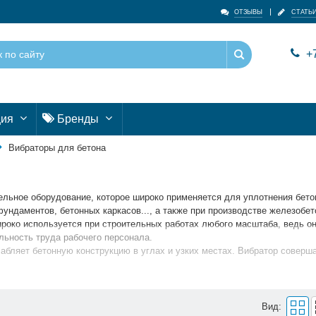
ОТЗЫВЫ
СТАТЬ
+7
ция
Бренды
Вибраторы для бетона
ельное оборудование, которое широко применяется для уплотнения бето
ундаментов, бетонных каркасов..., а также при производстве железобе
ироко используется при строительных работах любого масштаба, ведь о
льность труда рабочего персонала.
лабляет бетонную конструкцию в углах и узких местах. Вибратор соверш
здух наружу и позволяет бетону заполнить пустоты, при этом создавая
ьшой ассортимент и привлекательные цены на Вибраторы для бетона.
Вид:
 механизмы - Вибраторы для бетона от ведущих мировых производител