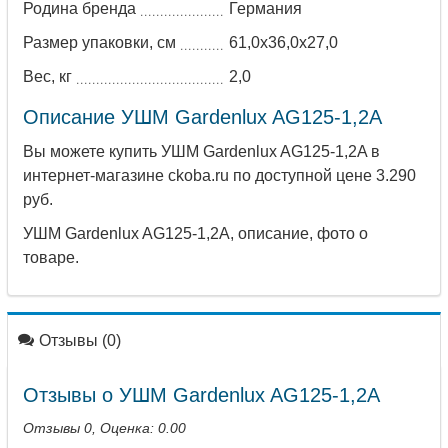
Родина бренда
Германия
Блокировка кнопки включения есть
Дополнительная рукоятка есть
Размер упаковки, см
61,0х36,0х27,0
Тип рукоятки двухпозиционная
Вес, кг
2,0
Фиксация шпинделя есть
Индикатор щёток есть
Описание УШМ Gardenlux AG125-1,2A
Вес 2,4 кг
Вы можете купить УШМ Gardenlux AG125-1,2A в
интернет-магазине ckoba.ru по доступной цене 3.290
руб.
УШМ Gardenlux AG125-1,2A, описание, фото о
товаре.
Отзывы (0)
Отзывы о УШМ Gardenlux AG125-1,2A
Отзывы
0
, Оценка:
0.00