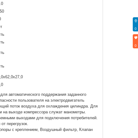
.0
50
0
т
0
ть
ть
0
ть
ть
,0х62,0х27,0
,0
для автоматического поддержания заданного
опасности пользователя на электродвигатель
ющий поток воздуха для охлаждения цилиндра. Для
 и на выходе компрессора служат манометры.
ъемными выходами для подключения потребителей.
от перегрузок.
опоры с креплением, Воздушный фильтр, Клапан