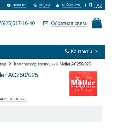
И
НОВИНКИ
СКИДКИ
МОЙ АККАУНТ
ВХОД
(925)517-16-40
Обратная связь
Контакты
вод
Компрессор воздушный Moller AC250/025
er AC250/025
аписать отзыв