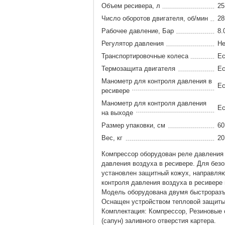
Объем ресивера, л
25
Число оборотов двигателя, об/мин
28
Рабочее давление, Бар
8.
Регулятор давления
Не
Транспортировочные колеса
Ес
Термозащита двигателя
Ес
Манометр для контроля давления в
Ес
ресивере
Манометр для контроля давления
Ес
на выходе
Размер упаковки, см
60
Вес, кг
20
Компрессор оборудован реле давления 
давления воздуха в ресивере. Для без
установлен защитный кожух, направля
контроля давления воздуха в ресивере
Модель оборудована двумя быстрораз
Оснащен устройством тепловой защиты 
Комплектация: Компрессор, Резиновые 
(сапун) заливного отверстия картера.