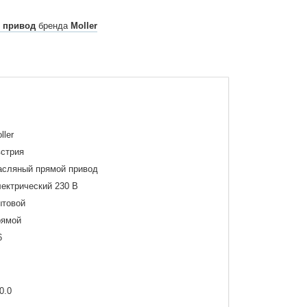
 привод
бренда
Moller
ller
стрия
сляный прямой привод
ектрический 230 В
товой
рямой
6
0.0