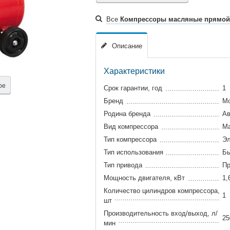
Все
Компрессоры масляные прямой
Описание
Характеристики
ое
Срок гарантии, год
1
Бренд
Mo
Родина бренда
Ав
Вид компрессора
Ма
Тип компрессора
Эл
Тип использования
Бы
Тип привода
П
Мощность двигателя, кВт
1,
Количество цилиндров компрессора,
1
шт
Производительность вход/выход, л/
25
мин