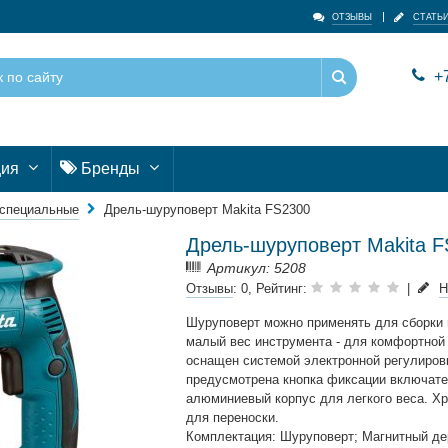
ОТЗЫВЫ
СТАТЬ
+7
ция
Бренды
специальные
Дрель-шуруповерт Makita FS2300
Дрель-шуруповерт Makita 
Артикул: 5208
Отзывы
: 0, Рейтинг:
|
Н
Шуруповерт можно применять для сборки
малый вес инструмента - для комфортной
оснащен системой электронной регулиров
предусмотрена кнопка фиксации включате
алюминиeвый коpпус для легкого вeса. Хр
для пepенocки.
Комплектация: Шуруповерт; Магнитный дер