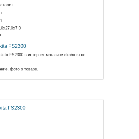
столет
т
т
,0х27,0х7,0
2
ita FS2300
ita FS2300 в интернет-магазине ckoba.ru по
ние, фото о товаре.
ita FS2300