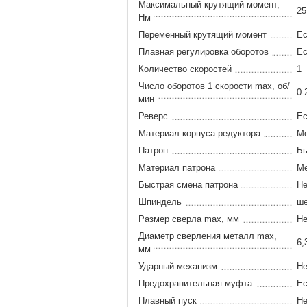
Максимальный крутящий момент,
25
Нм
Переменный крутящий момент
Ес
Плавная регулировка оборотов
Ес
Количество скоростей
1
Число оборотов 1 скорости max, об/
0-
мин
Реверс
Ес
Материал корпуса редуктора
Ме
Патрон
Бы
Материал патрона
М
Быстрая смена патрона
Не
Шпиндель
ше
Размер сверла max, мм
Не
Диаметр сверления металл max,
6,
мм
Ударный механизм
Не
Предохранительная муфта
Ес
Плавный пуск
Не