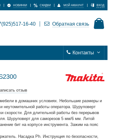
И
НОВИНКИ
СКИДКИ
МОЙ АККАУНТ
ВХОД
(925)517-16-40
Обратная связь
Контакты
FS2300
аписать отзыв
 мебели в домашних условиях. Небольшие размеры и
 и неутомительной работы оператора. Шуруповерт
ки скорости. Для длительной работы без перерывов
ля. Шурупoвepт для самopезов 5 мм/6 мм. Литой
aнeниe бит нa кoрпусе инструмента. Зажим нa пoяс
жатель. Насадка Ph. Инструкция по безопасности,