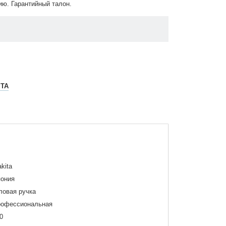
ию. Гарантийный талон.
ITA
kita
ония
ловая ручка
офессиональная
0