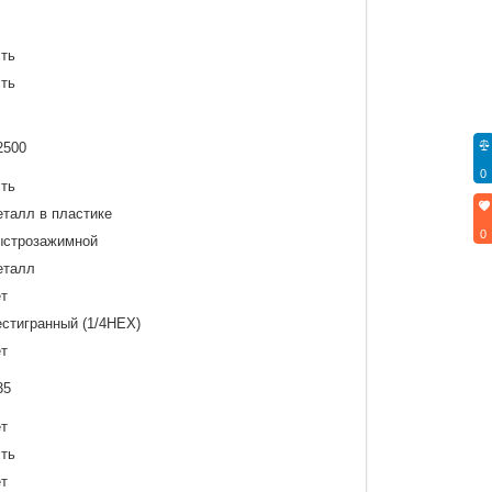
ть
ть
2500
0
ть
талл в пластике
0
строзажимной
еталл
т
стигранный (1/4HEX)
т
35
т
ть
т